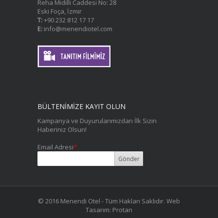
Reha Midilli Caddesi No: 28
Eski Foça, İzmir
T:
+90 232 812 17 17
E:
info@menendiotel.com
BÜLTENİMİZE KAYIT OLUN
Kampanya ve Duyurularımızdan İlk Sizin
Haberiniz Olsun!
Email Adresi
*
© 2016 Menendi Otel - Tüm Hakları Saklıdır.
Web
Tasarım
:
Protan