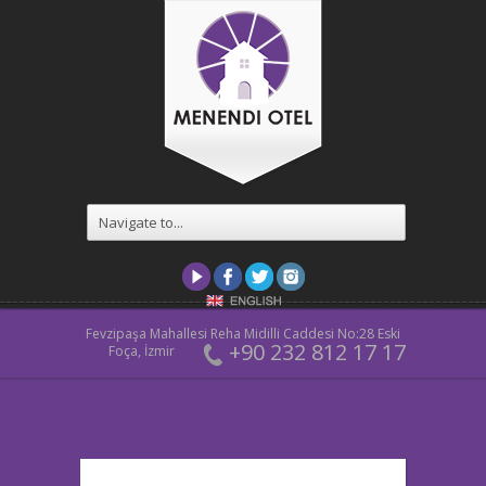
Fevzipaşa Mahallesi Reha Midilli Caddesi No:28 Eski
+90 232 812 17 17
Foça, İzmir