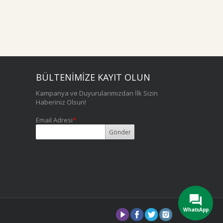
BÜLTENİMİZE KAYIT OLUN
Kampanya ve Duyurularımızdan İlk Sizin
Haberiniz Olsun!
Email Adresi
*
WhatsApp