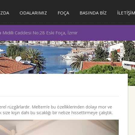
IZDA
ODALARIMIZ
FOÇA
BASINDA BİZ
İLETİŞİ
Midilli Caddesi No:28 Eski Foça, İzmir
el rüzgârlardır. Meltem’e bu özelliklerinden dolayı mor ve
size kışın dahi bu sıcaklığı bir nebze hissettirmeye çalıştık.