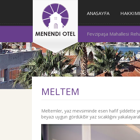
ANASAYFA
HAKKIM
Fevzipaşa Mahallesi Reha 
MELTEM
Meltemler, yaz mevsiminde esen hafif şiddette yer
beyazı uygun gördükBir yaz sıcaklığını yakalayarak 