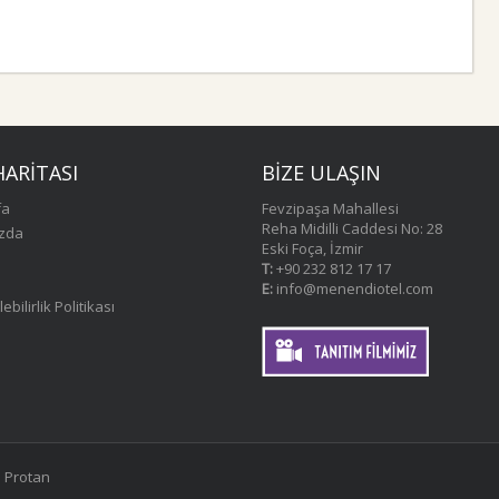
HARITASI
BİZE ULAŞIN
fa
Fevzipaşa Mahallesi
Reha Midilli Caddesi No: 28
ızda
Eski Foça, İzmir
T:
+90 232 812 17 17
E:
info@menendiotel.com
bilirlik Politikası
:
Protan