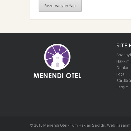
Rezervasyon Yap
SITE 
Anasay
Hakkım
Odalar
Foça
Sürdürüle
İletişim
© 2016 Menendi Otel - Tüm Hakları Saklıdır.
Web Tasarım